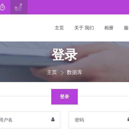
21269
o@surrogacy.ge
主页
关于 我们
相册
服
登录
主页
数据库
登录