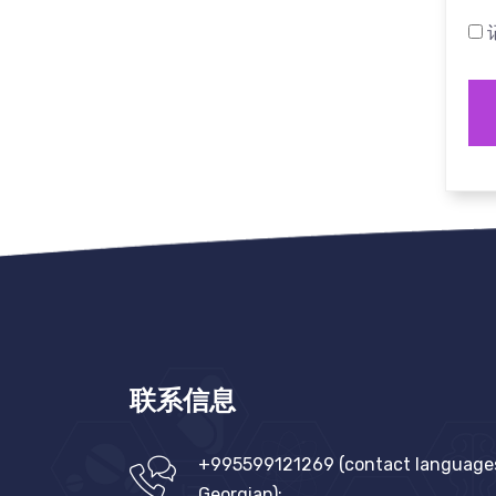
联系信息
+995599121269 (contact languages:
Georgian);