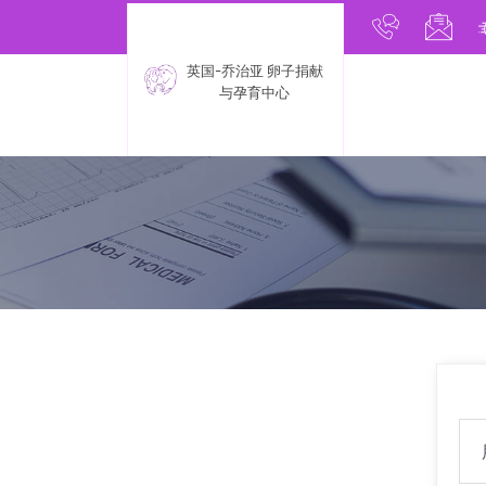
+9955991
inf
英国-乔治亚 卵子捐献
与孕育中心